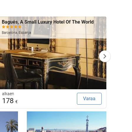
Bagués, A Small Luxury Hotel Of The World
Merce
Barcelo
Barcelona, Espanja
alkaen
alkaen
Varaa
178
32
€