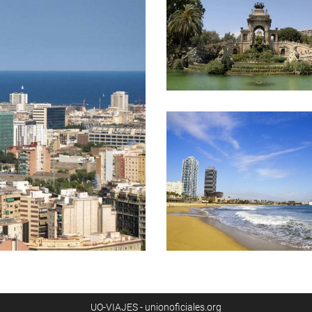
UO-VIAJES - unionoficiales.org