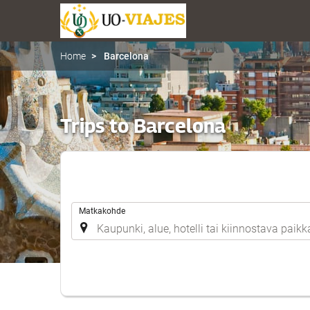
Home
Barcelona
Trips to Barcelona
.
Matkakohde