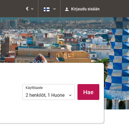
€
Kirjaudu sisään
Käyttöaste
Käyttöaste
Hae
2
henkilöt
,
1
Huone