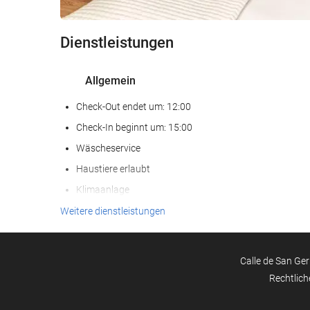
Dienstleistungen
Allgemein
Check-Out endet um: 12:00
Check-In beginnt um: 15:00
Wäscheservice
Haustiere erlaubt
Klimaanlage
Heizung
Weitere dienstleistungen
Fahrstuhl
Zugang für Personen mit eingeschränkter Mobilität
Calle de San Ger
Nichtraucher-Räume
Rechtlich
Nichtraucherunterkunft (Alle öffentlichen und privaten
Bereiche sind Nichtraucherzonen)