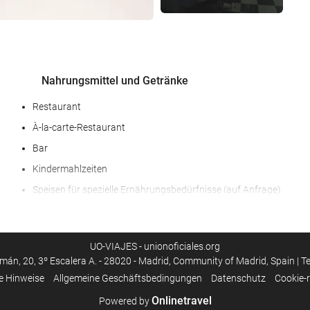
Nahrungsmittel und Getränke
Restaurant
À-la-carte-Restaurant
Bar
Kindermahlzeiten
Speisen für spezielle Ernährungsbedürfnisse (auf Anfrage)
Lunchpakete
Zimmerservice
UO-VIAJES - unionoficiales.org
Frühstück im Zimmer
mán, 20, 3º Escalera A. - 28020 - Madrid, Community of Madrid, Spain | T
Obst
e Hinweise
Allgemeine Geschäftsbedingungen
Datenschutz
Cookie-r
Onlinetravel
Powered by