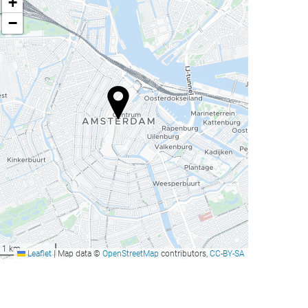
+
−
1 km
Leaflet
|
Map data ©
OpenStreetMap
contributors,
CC-BY-SA