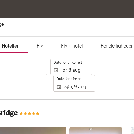
ge
Hoteller
Fly
Fly + hotel
Ferielejligheder
.
Dato for ankomst
Dato for afrejse
Bridge
Se 25 fotos