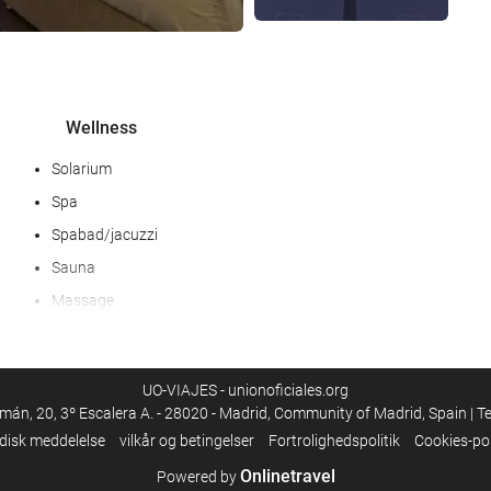
Wellness
Solarium
Spa
Spabad/jacuzzi
Sauna
Massage
Fitness
Gruppe undervisning
UO-VIAJES - unionoficiales.org
mán, 20, 3º Escalera A. - 28020 - Madrid, Community of Madrid, Spain | T
Mad og drikke
idisk meddelelse
vilkår og betingelser
Fortrolighedspolitik
Cookies-pol
Restaurant
Onlinetravel
Powered by