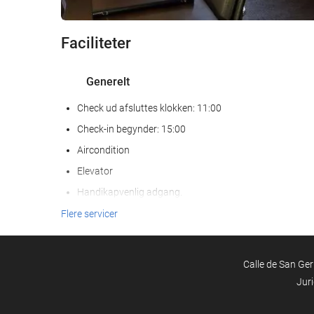
Faciliteter
Generelt
Check ud afsluttes klokken: 11:00
Check-in begynder: 15:00
Aircondition
Elevator
Handikapvenlig adgang.
Ikke-ryger værelser
Flere servicer
Kæledyr er ikke tilladt
Calle de San Ger
Receptionen
Jur
Bagageopbevaring