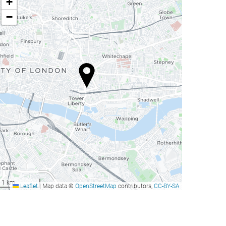
+
−
1 km
Leaflet
|
Map data ©
OpenStreetMap
contributors,
CC-BY-SA