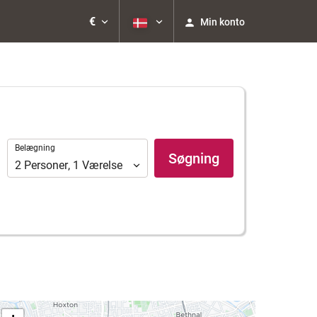
€
Min konto
Belægning
Belægning
Søgning
2
Personer
,
1
Værelse